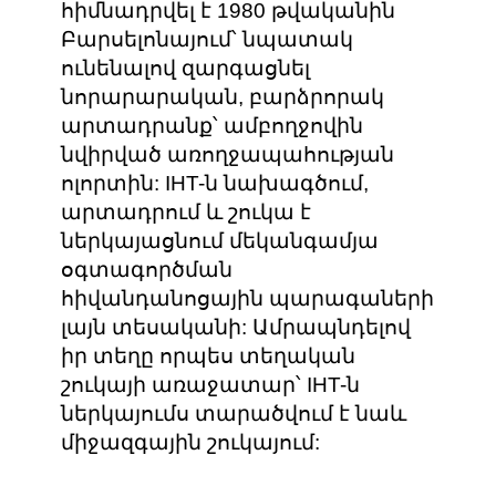
հիմնադրվել
է
1980
թվականին
Բարսելոնայում՝
նպատակ
ունենալով
զարգացնել
նորարարական
,
բարձրորակ
արտադրանք՝
ամբողջովին
նվիրված
առողջապահության
ոլորտին
: IHT-
ն
նախագծում
,
արտադրում
և
շուկա
է
ներկայացնում
մեկանգամյա
օգտագործման
հիվանդանոցային
պարագաների
լայն
տեսականի
:
Ամրապնդելով
իր
տեղը
որպես
տեղական
շուկայի
առաջատար՝
IHT-
ն
ներկայումս
տարածվում
է
նաև
միջազգային
շուկայում
: