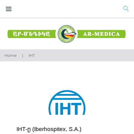
Skip
to
content
Home
|
IHT
IHT
IHT-
ը
(Iberhospitex, S.A.)