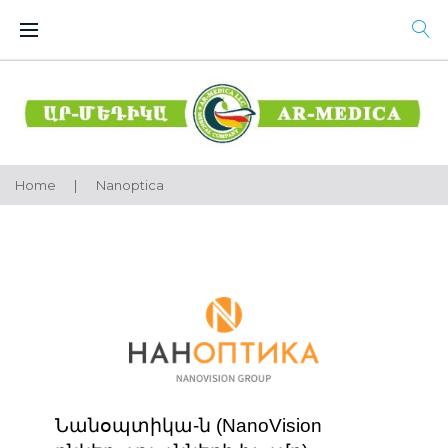
Skip
to
content
Home
|
Nanoptica
Nanoptica
Նանօպտիկա-ն (NanoVision